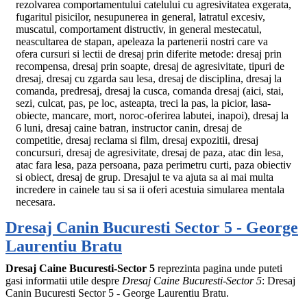
rezolvarea comportamentului catelului cu agresivitatea exgerata,
fugaritul pisicilor, nesupunerea in general, latratul excesiv,
muscatul, comportament distructiv, in general mestecatul,
neascultarea de stapan, apeleaza la partenerii nostri care va
ofera cursuri si lectii de dresaj prin diferite metode: dresaj prin
recompensa, dresaj prin soapte, dresaj de agresivitate, tipuri de
dresaj, dresaj cu zgarda sau lesa, dresaj de disciplina, dresaj la
comanda, predresaj, dresaj la cusca, comanda dresaj (aici, stai,
sezi, culcat, pas, pe loc, asteapta, treci la pas, la picior, lasa-
obiecte, mancare, mort, noroc-oferirea labutei, inapoi), dresaj la
6 luni, dresaj caine batran, instructor canin, dresaj de
competitie, dresaj reclama si film, dresaj expozitii, dresaj
concursuri, dresaj de agresivitate, dresaj de paza, atac din lesa,
atac fara lesa, paza persoana, paza perimetru curti, paza obiectiv
si obiect, dresaj de grup. Dresajul te va ajuta sa ai mai multa
incredere in cainele tau si sa ii oferi acestuia simularea mentala
necesara.
Dresaj Canin Bucuresti Sector 5 - George
Laurentiu Bratu
Dresaj Caine Bucuresti-Sector 5
reprezinta pagina unde puteti
gasi informatii utile despre
Dresaj Caine Bucuresti-Sector 5
: Dresaj
Canin Bucuresti Sector 5 - George Laurentiu Bratu.