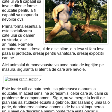
catelul va fi capabil sa
invete diferite forme
educatie pentru a fi
capabil sa raspunda
nevoilor dvs.
Prima forma esentiala
este socializarea
catelului cu oamenii,
cu strada, alte
animale. Formele
urmatoare sunt: dresajul de discipline, din lesa si fara lesa,
paza si protectie, dresaj pentru vanatoare, dresaj expozitii
canine.
Aici animalul dumneavoastra va avea parte de ingrijire pe
masura, siguranta si atentia de care are nevoie.
Este foarte util ca patrupedul sa primeasca o anumita
educatie. In acest sens, ne adresam si celor care au caini cu
probleme de comportament. Sigur, nu va merge la lectii de
pian sau sa studieze ecuatii algebrice, dar, lasand gluma la o
parte, deprinderea catorva comenzi de baza si impunerea
unui nivel de disciplina minim poate face viata oricarui