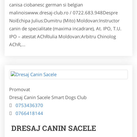
canisa ciobanesc german si belgian
malinoiswww.dresaj-club.ro / 0722.683.948Despre
NoiEchipa Julius:Dumitru (Mito) Moldovan:Instructor
canin de specialitate (maxima incadrare), At. IPO, T.U.
IPO – atestat AChRIulia Moldovan:Arbitru Chinolog
AChR,...
Promovat
Dresaj Canin Sacele Smart Dogs Club
0753436370
0766418144
DRESAJ CANIN SACELE