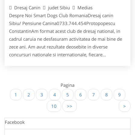
Dresaj Canin
judet Sibiu
Medias
Despre Noi Smart Dogs Club RomaniaDresaj canin
Sibiu/ Pensiune Canina0733.744.454Protopopescu
ConstantinAm format acest club de dresaj national, in
cadrul caruia ne desfasuram activitatea de mai bine de
zece ani. Am avut rezultate deosebite in diverse
concursuri nationale si internationale, fiecare...
Pagina
1
2
3
4
5
6
7
8
9
10
>>
>
Facebook