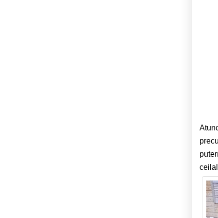
Atunc
precu
puter
ceila