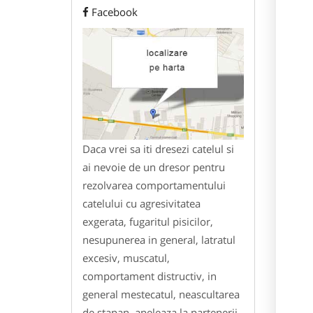
Facebook
Daca vrei sa iti dresezi catelul si
ai nevoie de un dresor pentru
rezolvarea comportamentului
catelului cu agresivitatea
exgerata, fugaritul pisicilor,
nesupunerea in general, latratul
excesiv, muscatul,
comportament distructiv, in
general mestecatul, neascultarea
de stapan, apeleaza la partenerii