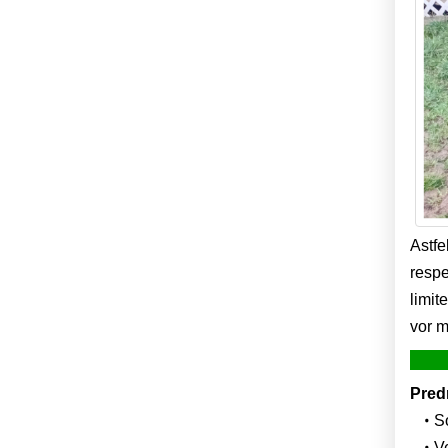
Astfe
respe
limit
vor m
Pred
So
Ve