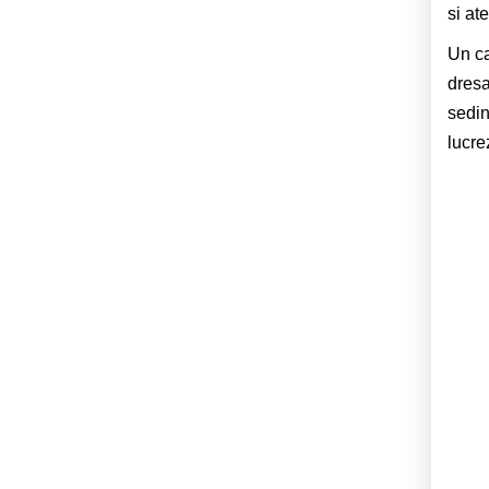
si at
Un ca
dresa
sedin
lucre