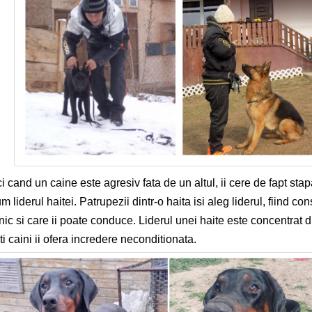
i cand un caine este agresiv fata de un altul, ii cere de fapt sta
m liderul haitei. Patrupezii dintr-o haita isi aleg liderul, fiind con
nic si care ii poate conduce. Liderul unei haite este concentrat di
lti caini ii ofera incredere neconditionata.