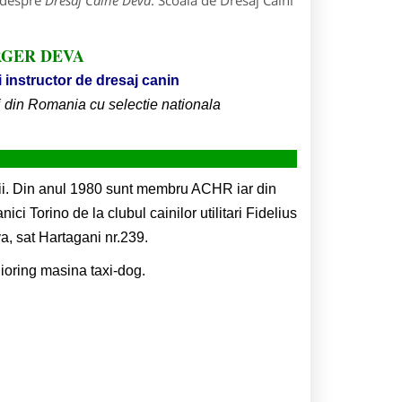
e despre
Dresaj Caine Deva
: Scoala de Dresaj Caini
BERGER DEVA
i instructor de dresaj canin
ori din Romania cu selectie nationala
ii. Din anul 1980 sunt membru ACHR iar din
 Torino de la clubul cainilor utilitari Fidelius
a, sat Hartagani nr.239.
ioring masina taxi-dog.