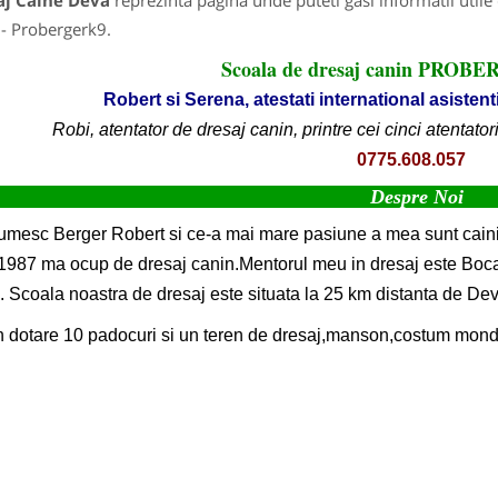
aj Caine Deva
reprezinta pagina unde puteti gasi informatii util
- Probergerk9.
Scoala de dresaj canin PRO
Robert si Serena, atestati international asistent
Robi, atentator de dresaj canin, printre cei cinci atentat
0775.608.057
Despre Noi
mesc Berger Robert si ce-a mai mare pasiune a mea sunt cain
1987 ma ocup de dresaj canin.Mentorul meu in dresaj este Bocanici
 Scoala noastra de dresaj este situata la 25 km distanta de Dev
n dotare 10 padocuri si un teren de dresaj,manson,costum mond