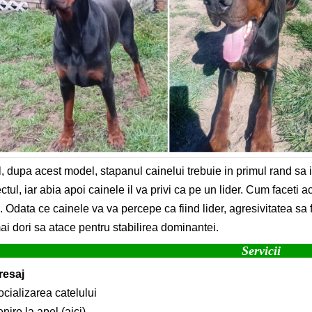
l, dupa acest model, stapanul cainelui trebuie in primul rand sa ii
ctul, iar abia apoi cainele il va privi ca pe un lider. Cum faceti 
e. Odata ce cainele va va percepe ca fiind lider, agresivitatea sa 
ai dori sa atace pentru stabilirea dominantei.
Servicii
resaj
cializarea catelului
nire la apel (aici)