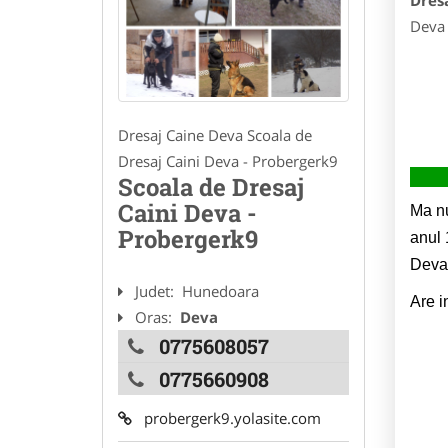
Dres
Deva 
Dresaj Caine Deva Scoala de
Dresaj Caini Deva - Probergerk9
Scoala de Dresaj
Caini Deva -
Ma nu
Probergerk9
anul 
Deva.
Judet:
Hunedoara
Are i
Oras:
Deva
0775608057
0775660908
probergerk9.yolasite.com