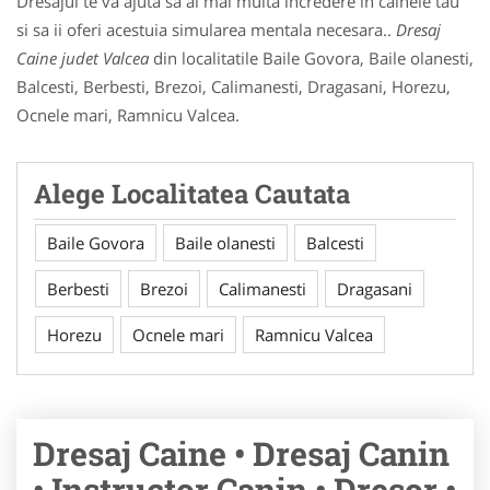
Dresajul te va ajuta sa ai mai multa incredere in cainele tau
si sa ii oferi acestuia simularea mentala necesara..
Dresaj
Caine judet Valcea
din localitatile Baile Govora, Baile olanesti,
Balcesti, Berbesti, Brezoi, Calimanesti, Dragasani, Horezu,
Ocnele mari, Ramnicu Valcea.
Alege Localitatea Cautata
Baile Govora
Baile olanesti
Balcesti
Berbesti
Brezoi
Calimanesti
Dragasani
Horezu
Ocnele mari
Ramnicu Valcea
Dresaj Caine • Dresaj Canin
• Instructor Canin • Dresor •