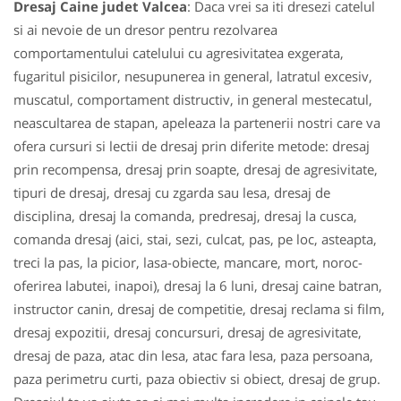
Dresaj Caine judet Valcea
: Daca vrei sa iti dresezi catelul
si ai nevoie de un dresor pentru rezolvarea
comportamentului catelului cu agresivitatea exgerata,
fugaritul pisicilor, nesupunerea in general, latratul excesiv,
muscatul, comportament distructiv, in general mestecatul,
neascultarea de stapan, apeleaza la partenerii nostri care va
ofera cursuri si lectii de dresaj prin diferite metode: dresaj
prin recompensa, dresaj prin soapte, dresaj de agresivitate,
tipuri de dresaj, dresaj cu zgarda sau lesa, dresaj de
disciplina, dresaj la comanda, predresaj, dresaj la cusca,
comanda dresaj (aici, stai, sezi, culcat, pas, pe loc, asteapta,
treci la pas, la picior, lasa-obiecte, mancare, mort, noroc-
oferirea labutei, inapoi), dresaj la 6 luni, dresaj caine batran,
instructor canin, dresaj de competitie, dresaj reclama si film,
dresaj expozitii, dresaj concursuri, dresaj de agresivitate,
dresaj de paza, atac din lesa, atac fara lesa, paza persoana,
paza perimetru curti, paza obiectiv si obiect, dresaj de grup.