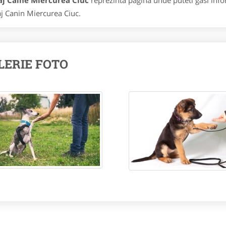
aj Caine Miercurea Ciuc
reprezinta pagina unde puteti gasi info
j Canin Miercurea Ciuc.
LERIE FOTO