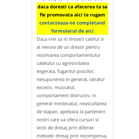
daca doresti ca afacerea ta sa
fie promovata aici te rugam
contacteaza-ne completand
formularul de aici
Daca vrei sa iti dresezi catelul si
ai nevoie de un dresor pentru
rezolvarea comportamentului
catelului cu agresivitatea
exgerata, fugaritul pisicilor,
nesupunerea in general, latratul
excesiv, muscatul,
comportament distructiv, in
general mestecatul, neascultarea
de stapan, apeleaza la partenerii
nostri care va ofera cursuri si
lectii de dresaj prin diferite
metode: dresaj prin recompensa,