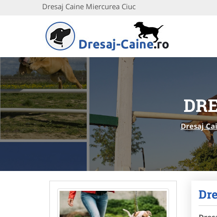
Dresaj Caine Miercurea Ciuc
DRE
Dresaj Ca
Dre