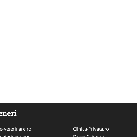
eneri
e-Veterinare.ro
Clinica-Privata.ro
Veterinar.com
DresajCaine.ro