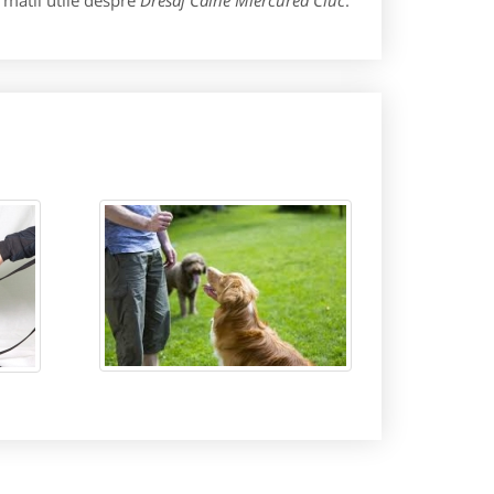
rmatii utile despre
Dresaj Caine Miercurea Ciuc
: