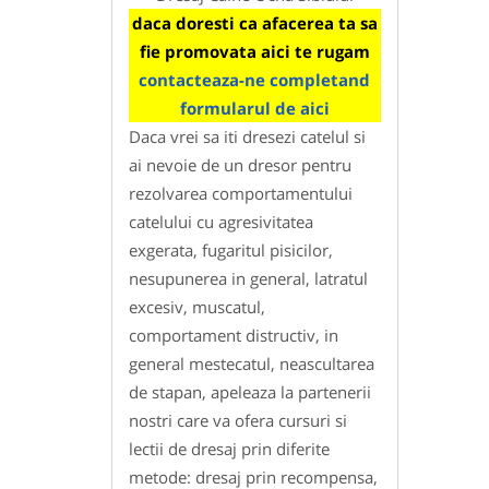
daca doresti ca afacerea ta sa
fie promovata aici te rugam
contacteaza-ne completand
formularul de aici
Daca vrei sa iti dresezi catelul si
ai nevoie de un dresor pentru
rezolvarea comportamentului
catelului cu agresivitatea
exgerata, fugaritul pisicilor,
nesupunerea in general, latratul
excesiv, muscatul,
comportament distructiv, in
general mestecatul, neascultarea
de stapan, apeleaza la partenerii
nostri care va ofera cursuri si
lectii de dresaj prin diferite
metode: dresaj prin recompensa,