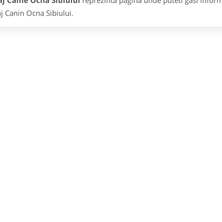
j Caine Ocna Sibiului
reprezinta pagina unde puteti gasi inform
j Canin Ocna Sibiului.