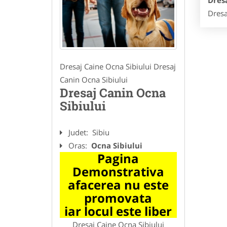
Dresa
Dresa
Dresaj Caine Ocna Sibiului Dresaj
Canin Ocna Sibiului
Dresaj Canin Ocna
Sibiului
Judet:
Sibiu
Oras:
Ocna Sibiului
Pagina
Demonstrativa
afacerea nu este
promovata
iar locul este liber
Dresaj Caine Ocna Sibiului