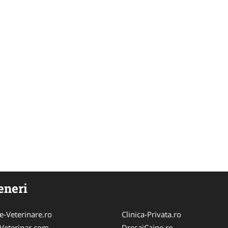
eneri
e-Veterinare.ro
Clinica-Privata.ro
Veterinar.com
DresajCaine.ro