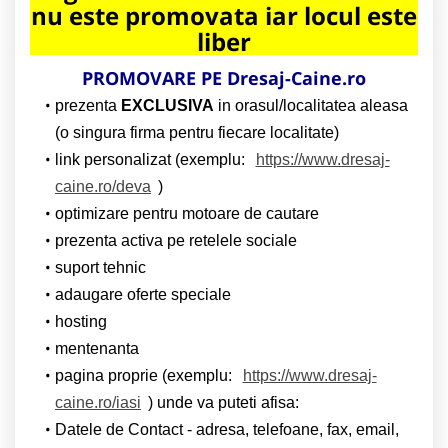
nu este promovata iar locul este
liber
PROMOVARE PE Dresaj-Caine.ro
prezenta
EXCLUSIVA
in orasul/localitatea aleasa
(o singura firma pentru fiecare localitate)
link personalizat (exemplu:
https://www.dresaj-
caine.ro/deva
)
optimizare pentru motoare de cautare
prezenta activa pe retelele sociale
suport tehnic
adaugare oferte speciale
hosting
mentenanta
pagina proprie (exemplu:
https://www.dresaj-
caine.ro/iasi
) unde va puteti afisa:
Datele de Contact - adresa, telefoane, fax, email,