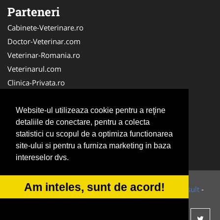
Parteneri
Cabinete-Veterinare.ro
Doctor-Veterinar.com
Veterinar-Romania.ro
Veterinarul.com
Clinica-Privata.ro
DresajCaine.ro
Medic-Bun.com
Website-ul utilizeaza cookie pentru a reţine
detaliile de conectare, pentru a colecta
Dresaj-Caine.ro
statistici cu scopul de a optimiza functionarea
NonStopDeschis.ro
site-ului si pentru a furniza marketing in baza
SalonFrizerieCanina.com
intereselor dvs.
Am inteles, sunt de acord!
© 2014-2026 Powered by
VilonMedia
&
Tokaido Consult
-
ANPC
SOL