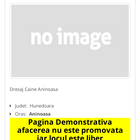
Dresaj Caine Aninoasa
Judet:
Hunedoara
Oras:
Aninoasa
Pagina Demonstrativa
afacerea nu este promovata
iar locul este liber