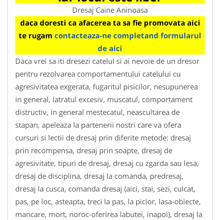
Dresaj Caine Aninoasa
daca doresti ca afacerea ta sa fie promovata aici
te rugam
contacteaza-ne completand formularul
de aici
Daca vrei sa iti dresezi catelul si ai nevoie de un dresor
pentru rezolvarea comportamentului catelului cu
agresivitatea exgerata, fugaritul pisicilor, nesupunerea
in general, latratul excesiv, muscatul, comportament
distructiv, in general mestecatul, neascultarea de
stapan, apeleaza la partenerii nostri care va ofera
cursuri si lectii de dresaj prin diferite metode: dresaj
prin recompensa, dresaj prin soapte, dresaj de
agresivitate, tipuri de dresaj, dresaj cu zgarda sau lesa,
dresaj de disciplina, dresaj la comanda, predresaj,
dresaj la cusca, comanda dresaj (aici, stai, sezi, culcat,
pas, pe loc, asteapta, treci la pas, la picior, lasa-obiecte,
mancare, mort, noroc-oferirea labutei, inapoi), dresaj la