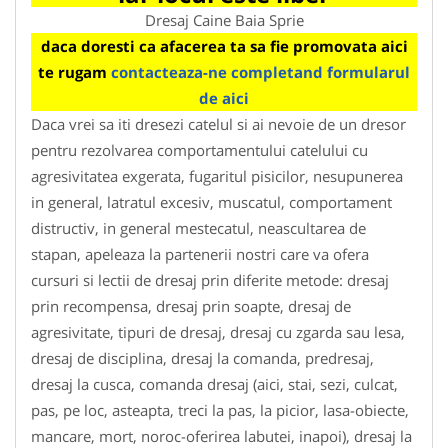
Dresaj Caine Baia Sprie
daca doresti ca afacerea ta sa fie promovata aici
te rugam
contacteaza-ne completand formularul
de aici
Daca vrei sa iti dresezi catelul si ai nevoie de un dresor
pentru rezolvarea comportamentului catelului cu
agresivitatea exgerata, fugaritul pisicilor, nesupunerea
in general, latratul excesiv, muscatul, comportament
distructiv, in general mestecatul, neascultarea de
stapan, apeleaza la partenerii nostri care va ofera
cursuri si lectii de dresaj prin diferite metode: dresaj
prin recompensa, dresaj prin soapte, dresaj de
agresivitate, tipuri de dresaj, dresaj cu zgarda sau lesa,
dresaj de disciplina, dresaj la comanda, predresaj,
dresaj la cusca, comanda dresaj (aici, stai, sezi, culcat,
pas, pe loc, asteapta, treci la pas, la picior, lasa-obiecte,
mancare, mort, noroc-oferirea labutei, inapoi), dresaj la