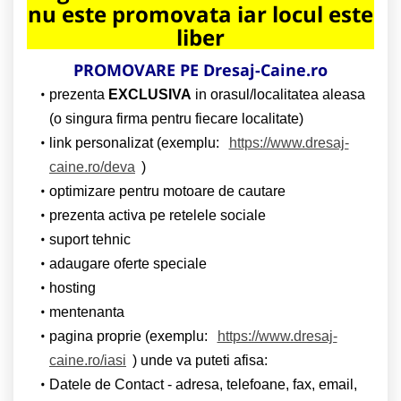
nu este promovata iar locul este
liber
PROMOVARE PE Dresaj-Caine.ro
prezenta
EXCLUSIVA
in orasul/localitatea aleasa
(o singura firma pentru fiecare localitate)
link personalizat (exemplu:
https://www.dresaj-
caine.ro/deva
)
optimizare pentru motoare de cautare
prezenta activa pe retelele sociale
suport tehnic
adaugare oferte speciale
hosting
mentenanta
pagina proprie (exemplu:
https://www.dresaj-
caine.ro/iasi
) unde va puteti afisa:
Datele de Contact - adresa, telefoane, fax, email,