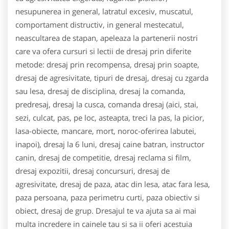
nesupunerea in general, latratul excesiv, muscatul,
comportament distructiv, in general mestecatul,
neascultarea de stapan, apeleaza la partenerii nostri
care va ofera cursuri si lectii de dresaj prin diferite
metode: dresaj prin recompensa, dresaj prin soapte,
dresaj de agresivitate, tipuri de dresaj, dresaj cu zgarda
sau lesa, dresaj de disciplina, dresaj la comanda,
predresaj, dresaj la cusca, comanda dresaj (aici, stai,
sezi, culcat, pas, pe loc, asteapta, treci la pas, la picior,
lasa-obiecte, mancare, mort, noroc-oferirea labutei,
inapoi), dresaj la 6 luni, dresaj caine batran, instructor
canin, dresaj de competitie, dresaj reclama si film,
dresaj expozitii, dresaj concursuri, dresaj de
agresivitate, dresaj de paza, atac din lesa, atac fara lesa,
paza persoana, paza perimetru curti, paza obiectiv si
obiect, dresaj de grup. Dresajul te va ajuta sa ai mai
multa incredere in cainele tau si sa ii oferi acestuia