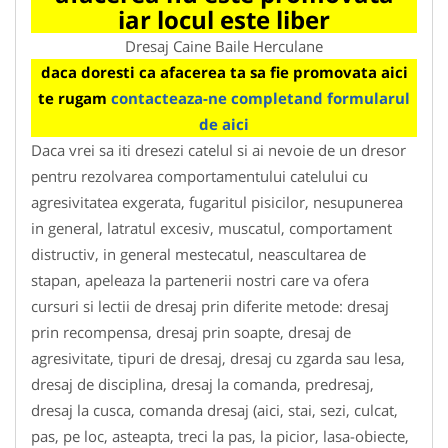
iar locul este liber
Dresaj Caine Baile Herculane
daca doresti ca afacerea ta sa fie promovata aici
te rugam
contacteaza-ne completand formularul
de aici
Daca vrei sa iti dresezi catelul si ai nevoie de un dresor
pentru rezolvarea comportamentului catelului cu
agresivitatea exgerata, fugaritul pisicilor, nesupunerea
in general, latratul excesiv, muscatul, comportament
distructiv, in general mestecatul, neascultarea de
stapan, apeleaza la partenerii nostri care va ofera
cursuri si lectii de dresaj prin diferite metode: dresaj
prin recompensa, dresaj prin soapte, dresaj de
agresivitate, tipuri de dresaj, dresaj cu zgarda sau lesa,
dresaj de disciplina, dresaj la comanda, predresaj,
dresaj la cusca, comanda dresaj (aici, stai, sezi, culcat,
pas, pe loc, asteapta, treci la pas, la picior, lasa-obiecte,