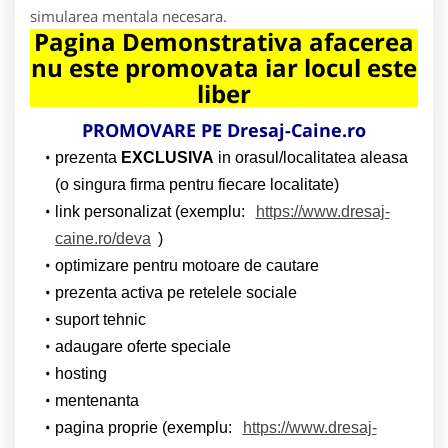
simularea mentala necesara.
Pagina Demonstrativa afacerea
nu este promovata iar locul este
liber
PROMOVARE PE Dresaj-Caine.ro
prezenta
EXCLUSIVA
in orasul/localitatea aleasa
(o singura firma pentru fiecare localitate)
link personalizat (exemplu:
https://www.dresaj-
caine.ro/deva
)
optimizare pentru motoare de cautare
prezenta activa pe retelele sociale
suport tehnic
adaugare oferte speciale
hosting
mentenanta
pagina proprie (exemplu:
https://www.dresaj-