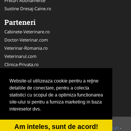
Preturi Abonamente
Sustine Dresaj-Caine.ro
Parteneri
Cabinete-Veterinare.ro
Doctor-Veterinar.com
Veterinar-Romania.ro
Veterinarul.com
Clinica-Privata.ro
DresajCaine.ro
Medic-Bun.com
Website-ul utilizeaza cookie pentru a reţine
detaliile de conectare, pentru a colecta
Dresaj-Caine.ro
statistici cu scopul de a optimiza functionarea
NonStopDeschis.ro
site-ului si pentru a furniza marketing in baza
SalonFrizerieCanina.com
intereselor dvs.
Am inteles, sunt de acord!
© 2014-2026 Powered by
VilonMedia
&
Tokaido Consult
-