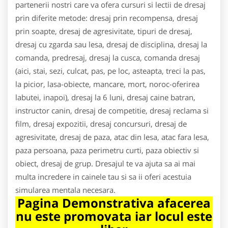
partenerii nostri care va ofera cursuri si lectii de dresaj
prin diferite metode: dresaj prin recompensa, dresaj
prin soapte, dresaj de agresivitate, tipuri de dresaj,
dresaj cu zgarda sau lesa, dresaj de disciplina, dresaj la
comanda, predresaj, dresaj la cusca, comanda dresaj
(aici, stai, sezi, culcat, pas, pe loc, asteapta, treci la pas,
la picior, lasa-obiecte, mancare, mort, noroc-oferirea
labutei, inapoi), dresaj la 6 luni, dresaj caine batran,
instructor canin, dresaj de competitie, dresaj reclama si
film, dresaj expozitii, dresaj concursuri, dresaj de
agresivitate, dresaj de paza, atac din lesa, atac fara lesa,
paza persoana, paza perimetru curti, paza obiectiv si
obiect, dresaj de grup. Dresajul te va ajuta sa ai mai
multa incredere in cainele tau si sa ii oferi acestuia
simularea mentala necesara.
Pagina Demonstrativa afacerea
nu este promovata iar locul este