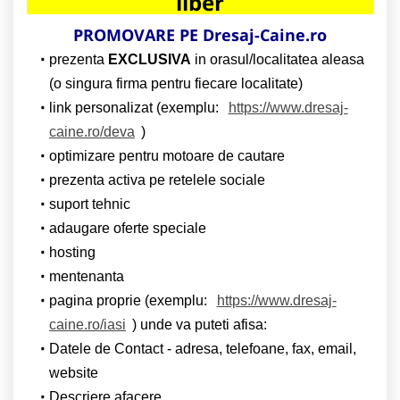
liber
PROMOVARE PE Dresaj-Caine.ro
prezenta
EXCLUSIVA
in orasul/localitatea aleasa
(o singura firma pentru fiecare localitate)
link personalizat (exemplu:
https://www.dresaj-
caine.ro/deva
)
optimizare pentru motoare de cautare
prezenta activa pe retelele sociale
suport tehnic
adaugare oferte speciale
hosting
mentenanta
pagina proprie (exemplu:
https://www.dresaj-
caine.ro/iasi
) unde va puteti afisa:
Datele de Contact - adresa, telefoane, fax, email,
website
Descriere afacere