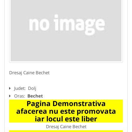
Dresaj Caine Bechet
Judet:
Dolj
Oras:
Bechet
Pagina Demonstrativa
afacerea nu este promovata
iar locul este liber
Dresaj Caine Bechet