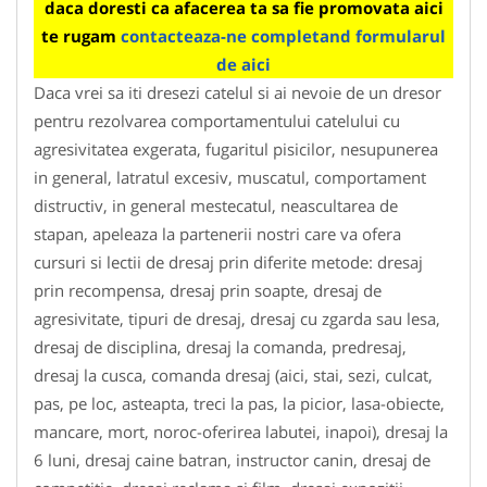
daca doresti ca afacerea ta sa fie promovata aici
te rugam
contacteaza-ne completand formularul
de aici
Daca vrei sa iti dresezi catelul si ai nevoie de un dresor
pentru rezolvarea comportamentului catelului cu
agresivitatea exgerata, fugaritul pisicilor, nesupunerea
in general, latratul excesiv, muscatul, comportament
distructiv, in general mestecatul, neascultarea de
stapan, apeleaza la partenerii nostri care va ofera
cursuri si lectii de dresaj prin diferite metode: dresaj
prin recompensa, dresaj prin soapte, dresaj de
agresivitate, tipuri de dresaj, dresaj cu zgarda sau lesa,
dresaj de disciplina, dresaj la comanda, predresaj,
dresaj la cusca, comanda dresaj (aici, stai, sezi, culcat,
pas, pe loc, asteapta, treci la pas, la picior, lasa-obiecte,
mancare, mort, noroc-oferirea labutei, inapoi), dresaj la
6 luni, dresaj caine batran, instructor canin, dresaj de