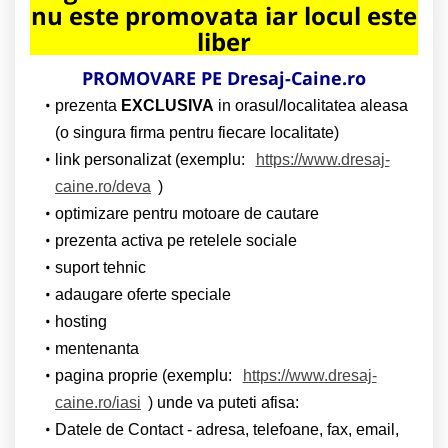
nu este promovata iar locul este
liber
PROMOVARE PE Dresaj-Caine.ro
prezenta
EXCLUSIVA
in orasul/localitatea aleasa
(o singura firma pentru fiecare localitate)
link personalizat (exemplu:
https://www.dresaj-
caine.ro/deva
)
optimizare pentru motoare de cautare
prezenta activa pe retelele sociale
suport tehnic
adaugare oferte speciale
hosting
mentenanta
pagina proprie (exemplu:
https://www.dresaj-
caine.ro/iasi
) unde va puteti afisa:
Datele de Contact - adresa, telefoane, fax, email,