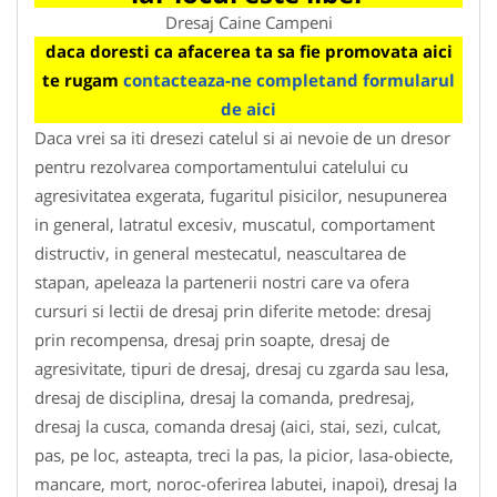
Dresaj Caine Campeni
daca doresti ca afacerea ta sa fie promovata aici
te rugam
contacteaza-ne completand formularul
de aici
Daca vrei sa iti dresezi catelul si ai nevoie de un dresor
pentru rezolvarea comportamentului catelului cu
agresivitatea exgerata, fugaritul pisicilor, nesupunerea
in general, latratul excesiv, muscatul, comportament
distructiv, in general mestecatul, neascultarea de
stapan, apeleaza la partenerii nostri care va ofera
cursuri si lectii de dresaj prin diferite metode: dresaj
prin recompensa, dresaj prin soapte, dresaj de
agresivitate, tipuri de dresaj, dresaj cu zgarda sau lesa,
dresaj de disciplina, dresaj la comanda, predresaj,
dresaj la cusca, comanda dresaj (aici, stai, sezi, culcat,
pas, pe loc, asteapta, treci la pas, la picior, lasa-obiecte,
mancare, mort, noroc-oferirea labutei, inapoi), dresaj la