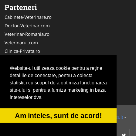
Parteneri
Cabinete-Veterinare.ro
Doctor-Veterinar.com
Veterinar-Romania.ro
Veterinarul.com
Clinica-Privata.ro
DresajCaine.ro
Medic-Bun.com
Website-ul utilizeaza cookie pentru a reţine
detaliile de conectare, pentru a colecta
Dresaj-Caine.ro
statistici cu scopul de a optimiza functionarea
NonStopDeschis.ro
site-ului si pentru a furniza marketing in baza
SalonFrizerieCanina.com
intereselor dvs.
Am inteles, sunt de acord!
© 2014-2026 Powered by
VilonMedia
&
Tokaido Consult
-
ANPC
SOL