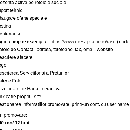
ezenta activa pe retelele sociale
port tehnic
daugare oferte speciale
osting
entenanta
agina proprie (exemplu:
https://www.dresaj-caine.ro/iasi
) unde 
tele de Contact - adresa, telefoane, fax, email, website
escriere afacere
ogo
scrierea Serviciilor si a Preturilor
alerie Foto
zitionare pe Harta Interactiva
nk catre propriul site
stionarea informatiilor promovate, printr-un cont, cu user name 
ri promovare:
00 ron/ 12 luni