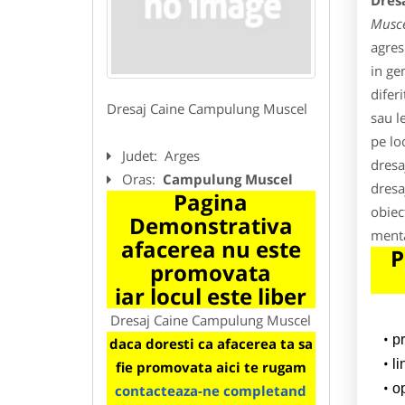
Dres
Musce
agres
in ge
difer
Dresaj Caine Campulung Muscel
sau l
pe loc
Judet:
Arges
dresa
Oras:
Campulung Muscel
dresa
Pagina
obiec
Demonstrativa
menta
afacerea nu este
P
promovata
iar locul este liber
Dresaj Caine Campulung Muscel
p
daca doresti ca afacerea ta sa
l
fie promovata aici te rugam
o
contacteaza-ne completand