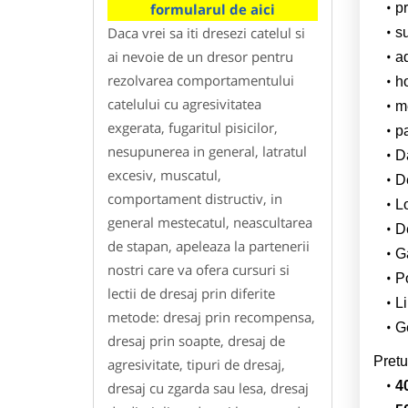
formularul de aici
pr
Daca vrei sa iti dresezi catelul si
su
ai nevoie de un dresor pentru
a
rezolvarea comportamentului
h
catelului cu agresivitatea
m
exgerata, fugaritul pisicilor,
p
nesupunerea in general, latratul
Da
excesiv, muscatul,
D
comportament distructiv, in
L
general mestecatul, neascultarea
De
de stapan, apeleaza la partenerii
G
nostri care va ofera cursuri si
Po
lectii de dresaj prin diferite
Li
metode: dresaj prin recompensa,
Ge
dresaj prin soapte, dresaj de
Pretu
agresivitate, tipuri de dresaj,
4
dresaj cu zgarda sau lesa, dresaj