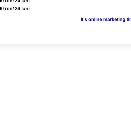
00 ron/ 24 luni
00 ron/ 36 luni
It's online marketing t