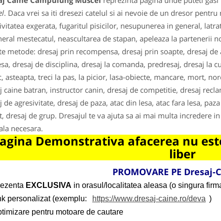
aj Caine Campulung Muscel
reprezinta pagina unde puteti gasi 
l
. Daca vrei sa iti dresezi catelul si ai nevoie de un dresor pent
ivitatea exgerata, fugaritul pisicilor, nesupunerea in general, lat
neral mestecatul, neascultarea de stapan, apeleaza la partenerii nost
ite metode: dresaj prin recompensa, dresaj prin soapte, dresaj de a
esa, dresaj de disciplina, dresaj la comanda, predresaj, dresaj la cus
, asteapta, treci la pas, la picior, lasa-obiecte, mancare, mort, noro
j caine batran, instructor canin, dresaj de competitie, dresaj reclam
j de agresivitate, dresaj de paza, atac din lesa, atac fara lesa, paz
t, dresaj de grup. Dresajul te va ajuta sa ai mai multa incredere in 
la necesara.
agina Demonstrativa afacerea nu este
liber
PROMOVARE PE Dresaj-C
rezenta
EXCLUSIVA
in orasul/localitatea aleasa (o singura firma
ink personalizat (exemplu:
https://www.dresaj-caine.ro/deva
)
ptimizare pentru motoare de cautare