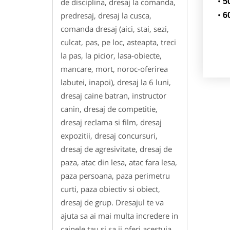
de disciplina, dresaj la comanda,
5
predresaj, dresaj la cusca,
6
comanda dresaj (aici, stai, sezi,
culcat, pas, pe loc, asteapta, treci
la pas, la picior, lasa-obiecte,
mancare, mort, noroc-oferirea
labutei, inapoi), dresaj la 6 luni,
dresaj caine batran, instructor
canin, dresaj de competitie,
dresaj reclama si film, dresaj
expozitii, dresaj concursuri,
dresaj de agresivitate, dresaj de
paza, atac din lesa, atac fara lesa,
paza persoana, paza perimetru
curti, paza obiectiv si obiect,
dresaj de grup. Dresajul te va
ajuta sa ai mai multa incredere in
cainele tau si sa ii oferi acestuia