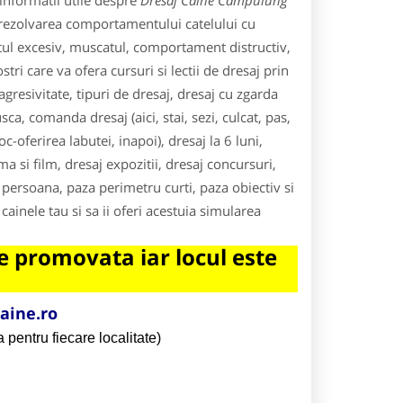
informatii utile despre
Dresaj Caine Campulung
ru rezolvarea comportamentului catelului cu
ratul excesiv, muscatul, comportament distructiv,
ri care va ofera cursuri si lectii de dresaj prin
gresivitate, tipuri de dresaj, dresaj cu zgarda
ca, comanda dresaj (aici, stai, sezi, culcat, pas,
c-oferirea labutei, inapoi), dresaj la 6 luni,
a si film, dresaj expozitii, dresaj concursuri,
a persoana, paza perimetru curti, paza obiectiv si
cainele tau si sa ii oferi acestuia simularea
 promovata iar locul este
aine.ro
 pentru fiecare localitate)