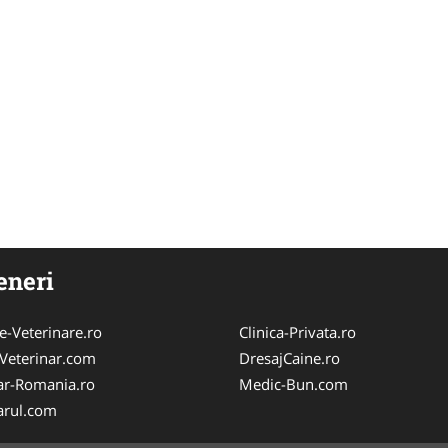
eneri
e-Veterinare.ro
Clinica-Privata.ro
Veterinar.com
DresajCaine.ro
ar-Romania.ro
Medic-Bun.com
arul.com