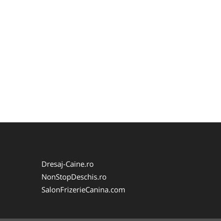
Dresaj-Caine.ro
NonStopDeschis.ro
SalonFrizerieCanina.com