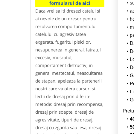
formularul de aici
su
Daca vrei sa iti dresezi catelul si
a
ai nevoie de un dresor pentru
h
rezolvarea comportamentului
m
catelului cu agresivitatea
p
exgerata, fugaritul pisicilor,
Da
nesupunerea in general, latratul
D
excesiv, muscatul,
L
comportament distructiv, in
De
general mestecatul, neascultarea
G
de stapan, apeleaza la partenerii
Po
nostri care va ofera cursuri si
Li
lectii de dresaj prin diferite
Ge
metode: dresaj prin recompensa,
Pretu
dresaj prin soapte, dresaj de
4
agresivitate, tipuri de dresaj,
dresaj cu zgarda sau lesa, dresaj
5