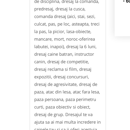
de disciplina, dresaj la comanda,
6
predresaj, dresaj la cusca,
comanda dresaj (aici, stai, sezi,
culcat, pas, pe loc, asteapta, treci
la pas, la picior, lasa-obiecte,
mancare, mort, noroc-oferirea
labutei, inapoi), dresaj la 6 luni,
dresaj caine batran, instructor
canin, dresaj de competitie,
dresaj reclama si film, dresaj
expozitii, dresaj concursuri,
dresaj de agresivitate, dresaj de
paza, atac din lesa, atac fara lesa,
paza persoana, paza perimetru
curti, paza obiectiv si obiect,
dresaj de grup. Dresajul te va
ajuta sa ai mai multa incredere in
cainele tau si sa ii oferi acestuia