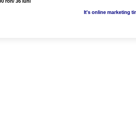
00 ron/ 36 luni
It's online marketing t