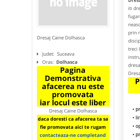
Dres
iti d
fugar
neasc
prin 
Dresaj Caine Dolhasca
disci
treci 
Judet:
Suceava
instr
Oras:
Dolhasca
dresa
Pagina
Dresa
Demonstrativa
P
afacerea nu este
promovata
iar locul este liber
p
Dresaj Caine Dolhasca
l
daca doresti ca afacerea ta sa
o
fie promovata aici te rugam
contacteaza-ne completand
pr