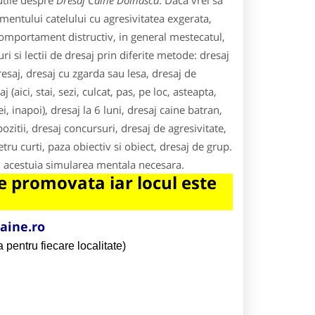
utile despre
Dresaj Caine Dolhasca
. Daca vrei sa
mentului catelului cu agresivitatea exgerata,
 comportament distructiv, in general mestecatul,
i si lectii de dresaj prin diferite metode: dresaj
esaj, dresaj cu zgarda sau lesa, dresaj de
aici, stai, sezi, culcat, pas, pe loc, asteapta,
i, inapoi), dresaj la 6 luni, dresaj caine batran,
ozitii, dresaj concursuri, dresaj de agresivitate,
tru curti, paza obiectiv si obiect, dresaj de grup.
eri acestuia simularea mentala necesara.
 promovata iar locul este
aine.ro
 pentru fiecare localitate)