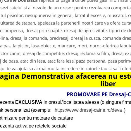
aj Caine Dolhasca
reprezinta pagina unde puteti gasi informatii 
resezi catelul si ai nevoie de un dresor pentru rezolvarea comporta
itul pisicilor, nesupunerea in general, latratul excesiv, muscatul,
ultarea de stapan, apeleaza la partenerii nostri care va ofera cursur
recompensa, dresaj prin soapte, dresaj de agresivitate, tipuri de dr
plina, dresaj la comanda, predresaj, dresaj la cusca, comanda dresaj (
la pas, la picior, lasa-obiecte, mancare, mort, noroc-oferirea labute
uctor canin, dresaj de competitie, dresaj reclama si film, dresaj exp
j de paza, atac din lesa, atac fara lesa, paza persoana, paza perime
jul te va ajuta sa ai mai multa incredere in cainele tau si sa ii of
agina Demonstrativa afacerea nu este
liber
PROMOVARE PE Dresaj-C
rezenta
EXCLUSIVA
in orasul/localitatea aleasa (o singura firma
ink personalizat (exemplu:
https://www.dresaj-caine.ro/deva
)
ptimizare pentru motoare de cautare
ezenta activa pe retelele sociale