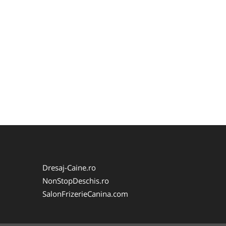
Dresaj-Caine.ro
NonStopDeschis.ro
SalonFrizerieCanina.com