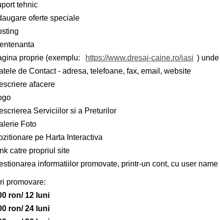
port tehnic
daugare oferte speciale
osting
entenanta
agina proprie (exemplu:
https://www.dresaj-caine.ro/iasi
) unde 
tele de Contact - adresa, telefoane, fax, email, website
escriere afacere
ogo
scrierea Serviciilor si a Preturilor
alerie Foto
zitionare pe Harta Interactiva
nk catre propriul site
stionarea informatiilor promovate, printr-un cont, cu user name 
ri promovare:
00 ron/ 12 luni
00 ron/ 24 luni