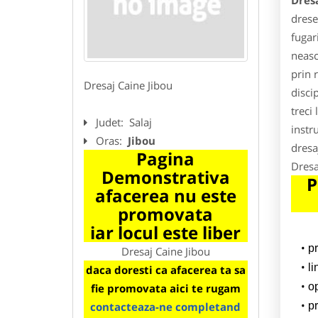
Dresa
drese
fugar
neasc
prin 
Dresaj Caine Jibou
disci
treci 
Judet:
Salaj
instr
Oras:
Jibou
dresa
Pagina
Dresa
Demonstrativa
P
afacerea nu este
promovata
iar locul este liber
p
Dresaj Caine Jibou
l
daca doresti ca afacerea ta sa
o
fie promovata aici te rugam
contacteaza-ne completand
pr