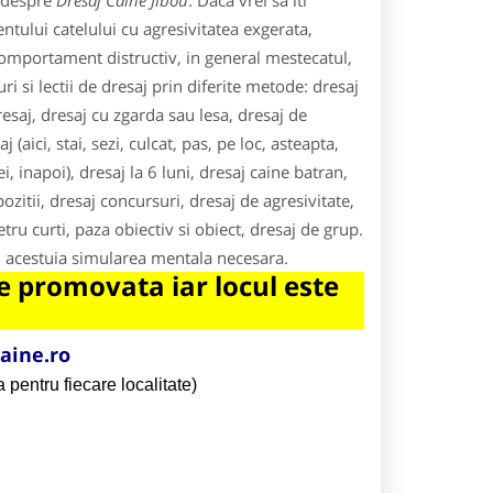
e despre
Dresaj Caine Jibou
. Daca vrei sa iti
tului catelului cu agresivitatea exgerata,
 comportament distructiv, in general mestecatul,
i si lectii de dresaj prin diferite metode: dresaj
esaj, dresaj cu zgarda sau lesa, dresaj de
aici, stai, sezi, culcat, pas, pe loc, asteapta,
i, inapoi), dresaj la 6 luni, dresaj caine batran,
ozitii, dresaj concursuri, dresaj de agresivitate,
tru curti, paza obiectiv si obiect, dresaj de grup.
eri acestuia simularea mentala necesara.
 promovata iar locul este
aine.ro
 pentru fiecare localitate)