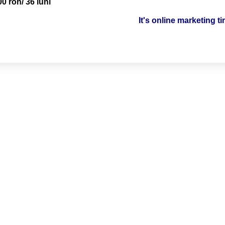
00 ron/ 36 luni
It's online marketing t