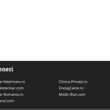
eneri
e-Veterinare.ro
Clinica-Privata.ro
Veterinar.com
DresajCaine.ro
ar-Romania.ro
Medic-Bun.com
arul.com