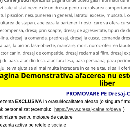
j Caine Jibou
reprezinta pagina unde puteti gasi informatii util
zi catelul si ai nevoie de un dresor pentru rezolvarea comportamen
itul pisicilor, nesupunerea in general, latratul excesiv, muscatul,
ultarea de stapan, apeleaza la partenerii nostri care va ofera cursur
recompensa, dresaj prin soapte, dresaj de agresivitate, tipuri de dr
plina, dresaj la comanda, predresaj, dresaj la cusca, comanda dresaj (
la pas, la picior, lasa-obiecte, mancare, mort, noroc-oferirea labute
uctor canin, dresaj de competitie, dresaj reclama si film, dresaj exp
j de paza, atac din lesa, atac fara lesa, paza persoana, paza perime
jul te va ajuta sa ai mai multa incredere in cainele tau si sa ii of
agina Demonstrativa afacerea nu este
liber
PROMOVARE PE Dresaj-C
rezenta
EXCLUSIVA
in orasul/localitatea aleasa (o singura firma
ink personalizat (exemplu:
https://www.dresaj-caine.ro/deva
)
ptimizare pentru motoare de cautare
ezenta activa pe retelele sociale