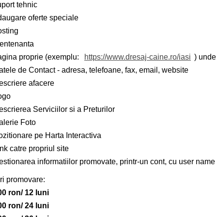
port tehnic
daugare oferte speciale
osting
entenanta
agina proprie (exemplu:
https://www.dresaj-caine.ro/iasi
) unde 
tele de Contact - adresa, telefoane, fax, email, website
escriere afacere
ogo
scrierea Serviciilor si a Preturilor
alerie Foto
zitionare pe Harta Interactiva
nk catre propriul site
stionarea informatiilor promovate, printr-un cont, cu user name 
ri promovare:
00 ron/ 12 luni
00 ron/ 24 luni