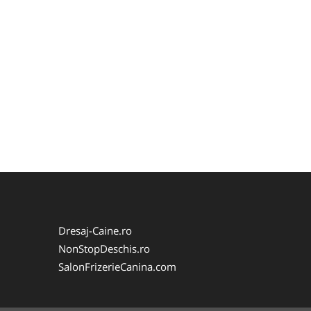
Dresaj-Caine.ro
NonStopDeschis.ro
SalonFrizerieCanina.com