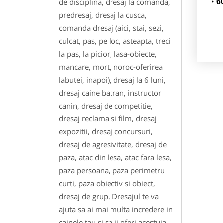
de disciplina, dresaj la comanda,
6
predresaj, dresaj la cusca,
comanda dresaj (aici, stai, sezi,
culcat, pas, pe loc, asteapta, treci
la pas, la picior, lasa-obiecte,
mancare, mort, noroc-oferirea
labutei, inapoi), dresaj la 6 luni,
dresaj caine batran, instructor
canin, dresaj de competitie,
dresaj reclama si film, dresaj
expozitii, dresaj concursuri,
dresaj de agresivitate, dresaj de
paza, atac din lesa, atac fara lesa,
paza persoana, paza perimetru
curti, paza obiectiv si obiect,
dresaj de grup. Dresajul te va
ajuta sa ai mai multa incredere in
cainele tau si sa ii oferi acestuia