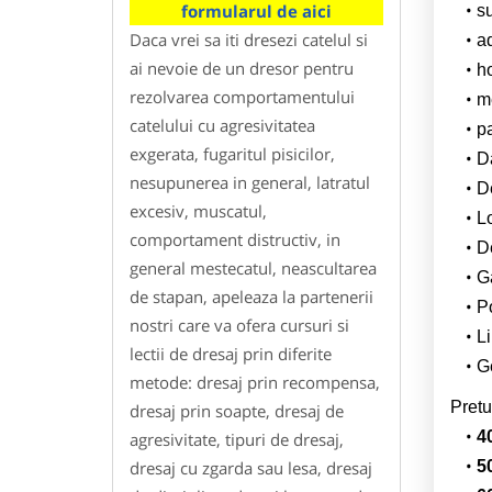
formularul de aici
su
Daca vrei sa iti dresezi catelul si
a
ai nevoie de un dresor pentru
h
rezolvarea comportamentului
m
catelului cu agresivitatea
p
exgerata, fugaritul pisicilor,
Da
nesupunerea in general, latratul
D
excesiv, muscatul,
L
comportament distructiv, in
De
general mestecatul, neascultarea
G
de stapan, apeleaza la partenerii
Po
nostri care va ofera cursuri si
Li
lectii de dresaj prin diferite
Ge
metode: dresaj prin recompensa,
Pretu
dresaj prin soapte, dresaj de
4
agresivitate, tipuri de dresaj,
dresaj cu zgarda sau lesa, dresaj
5