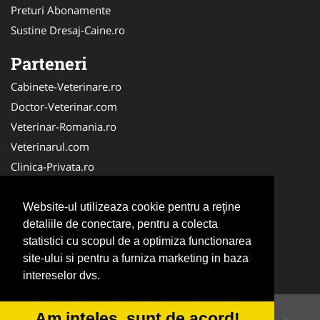
Preturi Abonamente
Sustine Dresaj-Caine.ro
Parteneri
Cabinete-Veterinare.ro
Doctor-Veterinar.com
Veterinar-Romania.ro
Veterinarul.com
Clinica-Privata.ro
DresajCaine.ro
Medic-Bun.com
Website-ul utilizeaza cookie pentru a reţine
detaliile de conectare, pentru a colecta
Dresaj-Caine.ro
statistici cu scopul de a optimiza functionarea
NonStopDeschis.ro
site-ului si pentru a furniza marketing in baza
SalonFrizerieCanina.com
intereselor dvs.
Am inteles, sunt de acord!