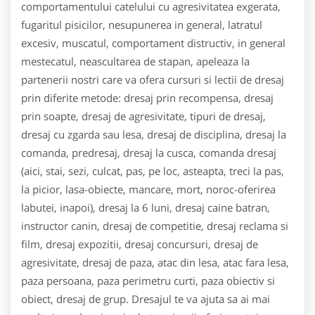
comportamentului catelului cu agresivitatea exgerata,
fugaritul pisicilor, nesupunerea in general, latratul
excesiv, muscatul, comportament distructiv, in general
mestecatul, neascultarea de stapan, apeleaza la
partenerii nostri care va ofera cursuri si lectii de dresaj
prin diferite metode: dresaj prin recompensa, dresaj
prin soapte, dresaj de agresivitate, tipuri de dresaj,
dresaj cu zgarda sau lesa, dresaj de disciplina, dresaj la
comanda, predresaj, dresaj la cusca, comanda dresaj
(aici, stai, sezi, culcat, pas, pe loc, asteapta, treci la pas,
la picior, lasa-obiecte, mancare, mort, noroc-oferirea
labutei, inapoi), dresaj la 6 luni, dresaj caine batran,
instructor canin, dresaj de competitie, dresaj reclama si
film, dresaj expozitii, dresaj concursuri, dresaj de
agresivitate, dresaj de paza, atac din lesa, atac fara lesa,
paza persoana, paza perimetru curti, paza obiectiv si
obiect, dresaj de grup. Dresajul te va ajuta sa ai mai