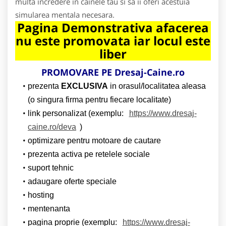
multa incredere in cainele tau si sa ii oferi acestuia
simularea mentala necesara.
Pagina Demonstrativa afacerea
nu este promovata iar locul este
liber
PROMOVARE PE Dresaj-Caine.ro
prezenta
EXCLUSIVA
in orasul/localitatea aleasa
(o singura firma pentru fiecare localitate)
link personalizat (exemplu:
https://www.dresaj-
caine.ro/deva
)
optimizare pentru motoare de cautare
prezenta activa pe retelele sociale
suport tehnic
adaugare oferte speciale
hosting
mentenanta
pagina proprie (exemplu:
https://www.dresaj-