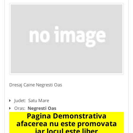
Dresaj Caine Negresti Oas
Judet:
Satu Mare
Oras:
Negresti Oas
Pagina Demonstrativa
afacerea nu este promovata
iar locul este liber