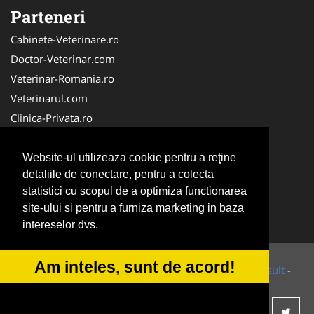
Parteneri
Cabinete-Veterinare.ro
Doctor-Veterinar.com
Veterinar-Romania.ro
Veterinarul.com
Clinica-Privata.ro
DresajCaine.ro
Medic-Bun.com
Website-ul utilizeaza cookie pentru a reţine
detaliile de conectare, pentru a colecta
Dresaj-Caine.ro
statistici cu scopul de a optimiza functionarea
NonStopDeschis.ro
site-ului si pentru a furniza marketing in baza
SalonFrizerieCanina.com
intereselor dvs.
Am inteles, sunt de acord!
© 2014-2026 Powered by
VilonMedia
&
Tokaido Consult
-
ANPC
SOL