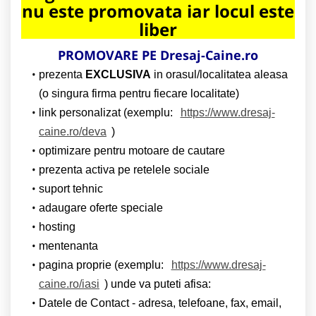
nu este promovata iar locul este
liber
PROMOVARE PE Dresaj-Caine.ro
prezenta
EXCLUSIVA
in orasul/localitatea aleasa
(o singura firma pentru fiecare localitate)
link personalizat (exemplu:
https://www.dresaj-
caine.ro/deva
)
optimizare pentru motoare de cautare
prezenta activa pe retelele sociale
suport tehnic
adaugare oferte speciale
hosting
mentenanta
pagina proprie (exemplu:
https://www.dresaj-
caine.ro/iasi
) unde va puteti afisa:
Datele de Contact - adresa, telefoane, fax, email,