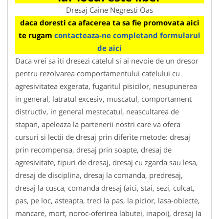
Dresaj Caine Negresti Oas
daca doresti ca afacerea ta sa fie promovata aici
te rugam
contacteaza-ne completand formularul
de aici
Daca vrei sa iti dresezi catelul si ai nevoie de un dresor
pentru rezolvarea comportamentului catelului cu
agresivitatea exgerata, fugaritul pisicilor, nesupunerea
in general, latratul excesiv, muscatul, comportament
distructiv, in general mestecatul, neascultarea de
stapan, apeleaza la partenerii nostri care va ofera
cursuri si lectii de dresaj prin diferite metode: dresaj
prin recompensa, dresaj prin soapte, dresaj de
agresivitate, tipuri de dresaj, dresaj cu zgarda sau lesa,
dresaj de disciplina, dresaj la comanda, predresaj,
dresaj la cusca, comanda dresaj (aici, stai, sezi, culcat,
pas, pe loc, asteapta, treci la pas, la picior, lasa-obiecte,
mancare, mort, noroc-oferirea labutei, inapoi), dresaj la