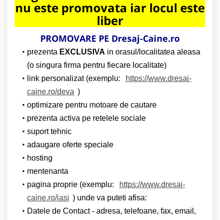
nu este promovata iar locul este
liber
PROMOVARE PE Dresaj-Caine.ro
prezenta
EXCLUSIVA
in orasul/localitatea aleasa
(o singura firma pentru fiecare localitate)
link personalizat (exemplu:
https://www.dresaj-
caine.ro/deva
)
optimizare pentru motoare de cautare
prezenta activa pe retelele sociale
suport tehnic
adaugare oferte speciale
hosting
mentenanta
pagina proprie (exemplu:
https://www.dresaj-
caine.ro/iasi
) unde va puteti afisa:
Datele de Contact - adresa, telefoane, fax, email,