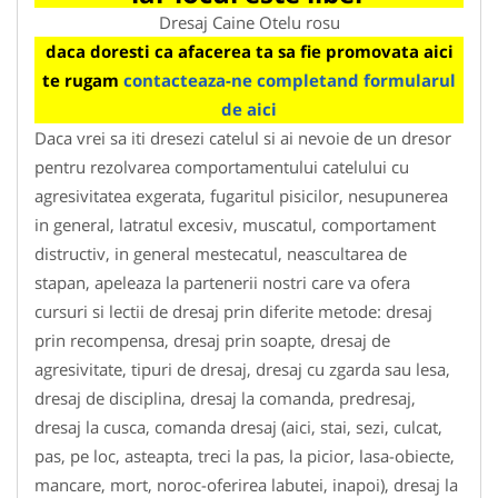
Dresaj Caine Otelu rosu
daca doresti ca afacerea ta sa fie promovata aici
te rugam
contacteaza-ne completand formularul
de aici
Daca vrei sa iti dresezi catelul si ai nevoie de un dresor
pentru rezolvarea comportamentului catelului cu
agresivitatea exgerata, fugaritul pisicilor, nesupunerea
in general, latratul excesiv, muscatul, comportament
distructiv, in general mestecatul, neascultarea de
stapan, apeleaza la partenerii nostri care va ofera
cursuri si lectii de dresaj prin diferite metode: dresaj
prin recompensa, dresaj prin soapte, dresaj de
agresivitate, tipuri de dresaj, dresaj cu zgarda sau lesa,
dresaj de disciplina, dresaj la comanda, predresaj,
dresaj la cusca, comanda dresaj (aici, stai, sezi, culcat,
pas, pe loc, asteapta, treci la pas, la picior, lasa-obiecte,
mancare, mort, noroc-oferirea labutei, inapoi), dresaj la