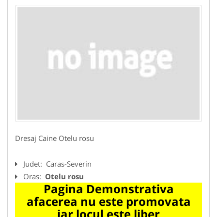
Dresaj Caine Otelu rosu
Judet:
Caras-Severin
Oras:
Otelu rosu
Pagina Demonstrativa
afacerea nu este promovata
iar locul este liber