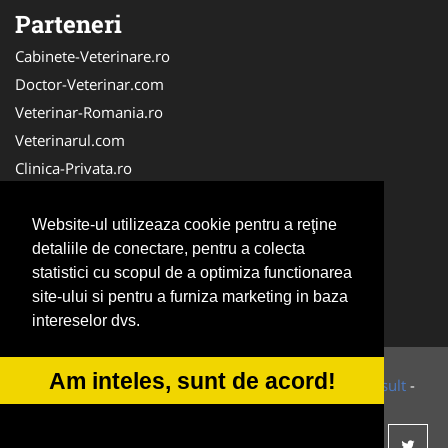
Parteneri
Cabinete-Veterinare.ro
Doctor-Veterinar.com
Veterinar-Romania.ro
Veterinarul.com
Clinica-Privata.ro
DresajCaine.ro
Medic-Bun.com
Website-ul utilizeaza cookie pentru a reţine
detaliile de conectare, pentru a colecta
Dresaj-Caine.ro
statistici cu scopul de a optimiza functionarea
NonStopDeschis.ro
site-ului si pentru a furniza marketing in baza
SalonFrizerieCanina.com
intereselor dvs.
Am inteles, sunt de acord!
© 2014-2026 Powered by
VilonMedia
&
Tokaido Consult
-
ANPC
SOL