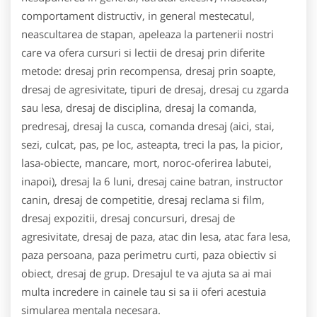
comportament distructiv, in general mestecatul,
neascultarea de stapan, apeleaza la partenerii nostri
care va ofera cursuri si lectii de dresaj prin diferite
metode: dresaj prin recompensa, dresaj prin soapte,
dresaj de agresivitate, tipuri de dresaj, dresaj cu zgarda
sau lesa, dresaj de disciplina, dresaj la comanda,
predresaj, dresaj la cusca, comanda dresaj (aici, stai,
sezi, culcat, pas, pe loc, asteapta, treci la pas, la picior,
lasa-obiecte, mancare, mort, noroc-oferirea labutei,
inapoi), dresaj la 6 luni, dresaj caine batran, instructor
canin, dresaj de competitie, dresaj reclama si film,
dresaj expozitii, dresaj concursuri, dresaj de
agresivitate, dresaj de paza, atac din lesa, atac fara lesa,
paza persoana, paza perimetru curti, paza obiectiv si
obiect, dresaj de grup. Dresajul te va ajuta sa ai mai
multa incredere in cainele tau si sa ii oferi acestuia
simularea mentala necesara.