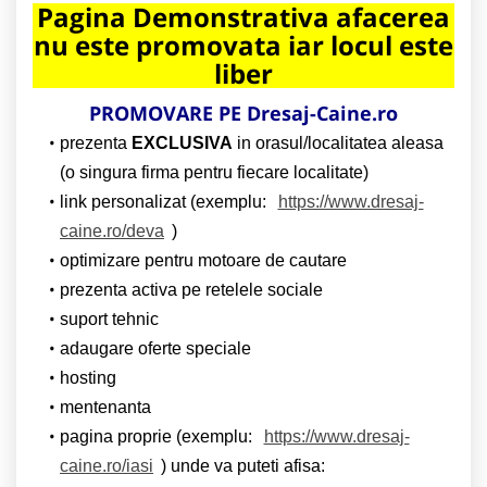
Pagina Demonstrativa afacerea
nu este promovata iar locul este
liber
PROMOVARE PE Dresaj-Caine.ro
prezenta
EXCLUSIVA
in orasul/localitatea aleasa
(o singura firma pentru fiecare localitate)
link personalizat (exemplu:
https://www.dresaj-
caine.ro/deva
)
optimizare pentru motoare de cautare
prezenta activa pe retelele sociale
suport tehnic
adaugare oferte speciale
hosting
mentenanta
pagina proprie (exemplu:
https://www.dresaj-
caine.ro/iasi
) unde va puteti afisa: