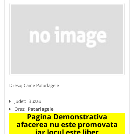
Dresaj Caine Patarlagele
Judet:
Buzau
Oras:
Patarlagele
Pagina Demonstrativa
afacerea nu este promovata
iar locul este liber