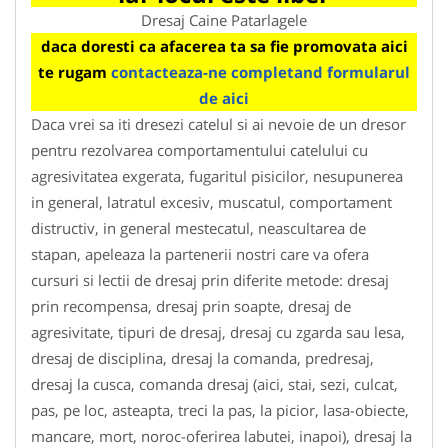
Dresaj Caine Patarlagele
daca doresti ca afacerea ta sa fie promovata aici
te rugam
contacteaza-ne completand formularul
de aici
Daca vrei sa iti dresezi catelul si ai nevoie de un dresor
pentru rezolvarea comportamentului catelului cu
agresivitatea exgerata, fugaritul pisicilor, nesupunerea
in general, latratul excesiv, muscatul, comportament
distructiv, in general mestecatul, neascultarea de
stapan, apeleaza la partenerii nostri care va ofera
cursuri si lectii de dresaj prin diferite metode: dresaj
prin recompensa, dresaj prin soapte, dresaj de
agresivitate, tipuri de dresaj, dresaj cu zgarda sau lesa,
dresaj de disciplina, dresaj la comanda, predresaj,
dresaj la cusca, comanda dresaj (aici, stai, sezi, culcat,
pas, pe loc, asteapta, treci la pas, la picior, lasa-obiecte,
mancare, mort, noroc-oferirea labutei, inapoi), dresaj la