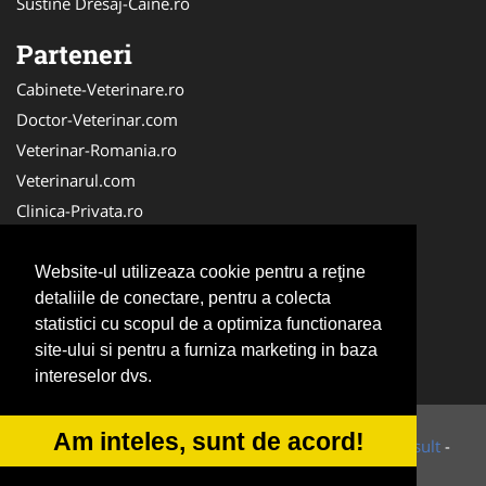
Sustine Dresaj-Caine.ro
Parteneri
Cabinete-Veterinare.ro
Doctor-Veterinar.com
Veterinar-Romania.ro
Veterinarul.com
Clinica-Privata.ro
DresajCaine.ro
Medic-Bun.com
Website-ul utilizeaza cookie pentru a reţine
detaliile de conectare, pentru a colecta
Dresaj-Caine.ro
statistici cu scopul de a optimiza functionarea
NonStopDeschis.ro
site-ului si pentru a furniza marketing in baza
SalonFrizerieCanina.com
intereselor dvs.
Am inteles, sunt de acord!
© 2014-2026 Powered by
VilonMedia
&
Tokaido Consult
-
ANPC
SOL