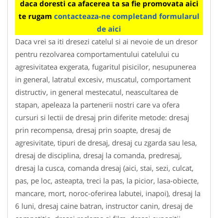
daca doresti ca afacerea ta sa fie promovata aici
te rugam
contacteaza-ne completand formularul
de aici
Daca vrei sa iti dresezi catelul si ai nevoie de un dresor
pentru rezolvarea comportamentului catelului cu
agresivitatea exgerata, fugaritul pisicilor, nesupunerea
in general, latratul excesiv, muscatul, comportament
distructiv, in general mestecatul, neascultarea de
stapan, apeleaza la partenerii nostri care va ofera
cursuri si lectii de dresaj prin diferite metode: dresaj
prin recompensa, dresaj prin soapte, dresaj de
agresivitate, tipuri de dresaj, dresaj cu zgarda sau lesa,
dresaj de disciplina, dresaj la comanda, predresaj,
dresaj la cusca, comanda dresaj (aici, stai, sezi, culcat,
pas, pe loc, asteapta, treci la pas, la picior, lasa-obiecte,
mancare, mort, noroc-oferirea labutei, inapoi), dresaj la
6 luni, dresaj caine batran, instructor canin, dresaj de