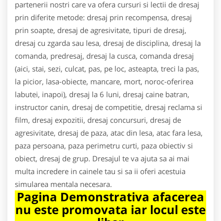
partenerii nostri care va ofera cursuri si lectii de dresaj
prin diferite metode: dresaj prin recompensa, dresaj
prin soapte, dresaj de agresivitate, tipuri de dresaj,
dresaj cu zgarda sau lesa, dresaj de disciplina, dresaj la
comanda, predresaj, dresaj la cusca, comanda dresaj
(aici, stai, sezi, culcat, pas, pe loc, asteapta, treci la pas,
la picior, lasa-obiecte, mancare, mort, noroc-oferirea
labutei, inapoi), dresaj la 6 luni, dresaj caine batran,
instructor canin, dresaj de competitie, dresaj reclama si
film, dresaj expozitii, dresaj concursuri, dresaj de
agresivitate, dresaj de paza, atac din lesa, atac fara lesa,
paza persoana, paza perimetru curti, paza obiectiv si
obiect, dresaj de grup. Dresajul te va ajuta sa ai mai
multa incredere in cainele tau si sa ii oferi acestuia
simularea mentala necesara.
Pagina Demonstrativa afacerea
nu este promovata iar locul este