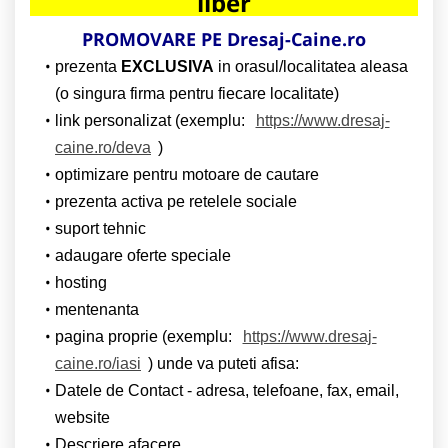
liber
PROMOVARE PE Dresaj-Caine.ro
prezenta
EXCLUSIVA
in orasul/localitatea aleasa
(o singura firma pentru fiecare localitate)
link personalizat (exemplu:
https://www.dresaj-
caine.ro/deva
)
optimizare pentru motoare de cautare
prezenta activa pe retelele sociale
suport tehnic
adaugare oferte speciale
hosting
mentenanta
pagina proprie (exemplu:
https://www.dresaj-
caine.ro/iasi
) unde va puteti afisa:
Datele de Contact - adresa, telefoane, fax, email,
website
Descriere afacere