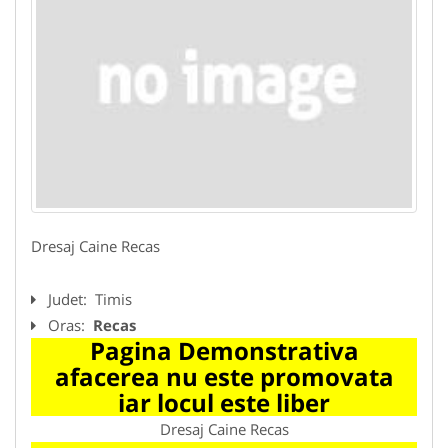
Dresaj Caine Recas
Judet:
Timis
Oras:
Recas
Pagina Demonstrativa
afacerea nu este promovata
iar locul este liber
Dresaj Caine Recas