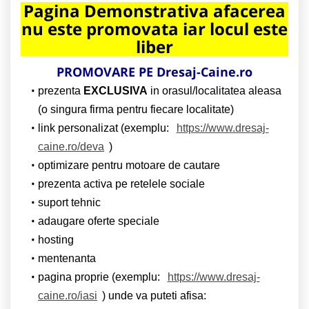
Pagina Demonstrativa afacerea
nu este promovata iar locul este
liber
PROMOVARE PE Dresaj-Caine.ro
prezenta
EXCLUSIVA
in orasul/localitatea aleasa
(o singura firma pentru fiecare localitate)
link personalizat (exemplu:
https://www.dresaj-
caine.ro/deva
)
optimizare pentru motoare de cautare
prezenta activa pe retelele sociale
suport tehnic
adaugare oferte speciale
hosting
mentenanta
pagina proprie (exemplu:
https://www.dresaj-
caine.ro/iasi
) unde va puteti afisa: