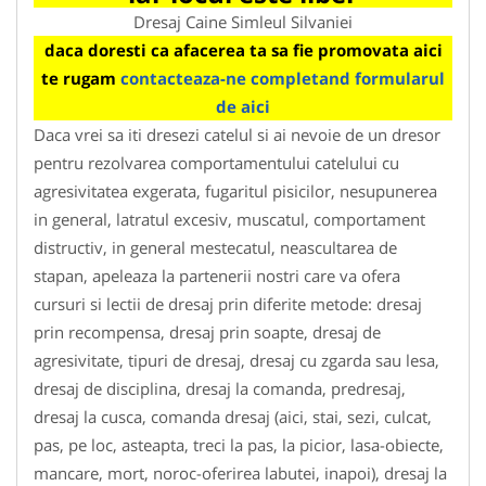
Dresaj Caine Simleul Silvaniei
daca doresti ca afacerea ta sa fie promovata aici
te rugam
contacteaza-ne completand formularul
de aici
Daca vrei sa iti dresezi catelul si ai nevoie de un dresor
pentru rezolvarea comportamentului catelului cu
agresivitatea exgerata, fugaritul pisicilor, nesupunerea
in general, latratul excesiv, muscatul, comportament
distructiv, in general mestecatul, neascultarea de
stapan, apeleaza la partenerii nostri care va ofera
cursuri si lectii de dresaj prin diferite metode: dresaj
prin recompensa, dresaj prin soapte, dresaj de
agresivitate, tipuri de dresaj, dresaj cu zgarda sau lesa,
dresaj de disciplina, dresaj la comanda, predresaj,
dresaj la cusca, comanda dresaj (aici, stai, sezi, culcat,
pas, pe loc, asteapta, treci la pas, la picior, lasa-obiecte,
mancare, mort, noroc-oferirea labutei, inapoi), dresaj la