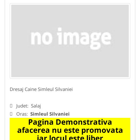
Dresaj Caine Simleul Silvaniei
Judet:
Salaj
Oras:
Simleul Silvaniei
Pagina Demonstrativa
afacerea nu este promovata
iar locul este liber