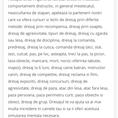
comportament distructiv, in general mestecatul,
neascultarea de stapan, apeleaza la partenerii nostri
care va ofera cursuri si lectii de dresaj prin diferite
metode: dresaj prin recompensa, dresaj prin soapte,
dresaj de agresivitate, tipuri de dresaj, dresaj cu zgarda
sau lesa, dresaj de disciplina, dresaj la comanda,
predresaj, dresaj la cusca, comanda dresaj (aici, stai,
sezi, culcat, pas, pe loc, asteapta, treci la pas, la picior,
lasa-obiecte, mancare, mort, noroc-oferirea labutei,
inapoi), dresaj la 6 luni, dresaj caine batran, instructor
canin, dresaj de competitie, dresaj reclama si film,
dresaj expozitii, dresaj concursuri, dresaj de
agresivitate, dresaj de paza, atac din lesa, atac fara lesa,
paza persoana, paza perimetru curti, paza obiectiv si
obiect, dresaj de grup. Dresajul te va ajuta sa ai mai
multa incredere in cainele tau si sa ii oferi acestuia
simularea mentala necesara.