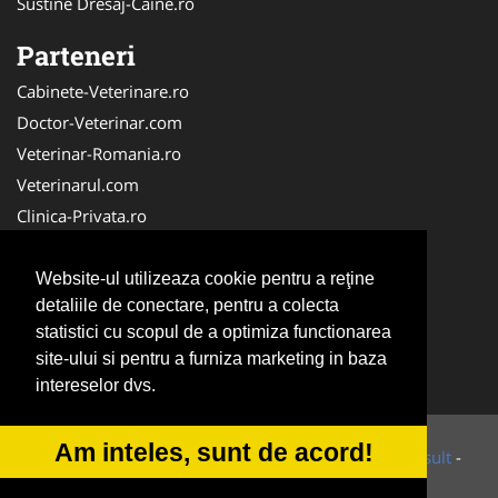
Sustine Dresaj-Caine.ro
Parteneri
Cabinete-Veterinare.ro
Doctor-Veterinar.com
Veterinar-Romania.ro
Veterinarul.com
Clinica-Privata.ro
DresajCaine.ro
Medic-Bun.com
Website-ul utilizeaza cookie pentru a reţine
detaliile de conectare, pentru a colecta
Dresaj-Caine.ro
statistici cu scopul de a optimiza functionarea
NonStopDeschis.ro
site-ului si pentru a furniza marketing in baza
SalonFrizerieCanina.com
intereselor dvs.
Am inteles, sunt de acord!
© 2014-2026 Powered by
VilonMedia
&
Tokaido Consult
-
ANPC
SOL