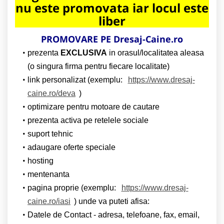
nu este promovata iar locul este
liber
PROMOVARE PE Dresaj-Caine.ro
prezenta
EXCLUSIVA
in orasul/localitatea aleasa
(o singura firma pentru fiecare localitate)
link personalizat (exemplu:
https://www.dresaj-
caine.ro/deva
)
optimizare pentru motoare de cautare
prezenta activa pe retelele sociale
suport tehnic
adaugare oferte speciale
hosting
mentenanta
pagina proprie (exemplu:
https://www.dresaj-
caine.ro/iasi
) unde va puteti afisa:
Datele de Contact - adresa, telefoane, fax, email,