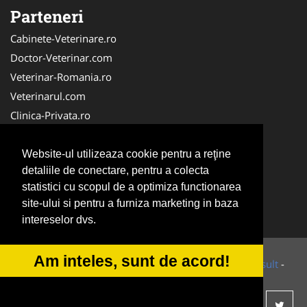
Parteneri
Cabinete-Veterinare.ro
Doctor-Veterinar.com
Veterinar-Romania.ro
Veterinarul.com
Clinica-Privata.ro
DresajCaine.ro
Medic-Bun.com
Website-ul utilizeaza cookie pentru a reţine
detaliile de conectare, pentru a colecta
Dresaj-Caine.ro
statistici cu scopul de a optimiza functionarea
NonStopDeschis.ro
site-ului si pentru a furniza marketing in baza
SalonFrizerieCanina.com
intereselor dvs.
Am inteles, sunt de acord!
© 2014-2026 Powered by
VilonMedia
&
Tokaido Consult
-
ANPC
SOL