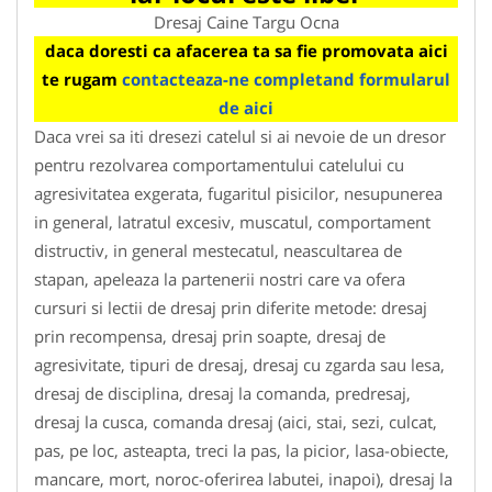
Dresaj Caine Targu Ocna
daca doresti ca afacerea ta sa fie promovata aici
te rugam
contacteaza-ne completand formularul
de aici
Daca vrei sa iti dresezi catelul si ai nevoie de un dresor
pentru rezolvarea comportamentului catelului cu
agresivitatea exgerata, fugaritul pisicilor, nesupunerea
in general, latratul excesiv, muscatul, comportament
distructiv, in general mestecatul, neascultarea de
stapan, apeleaza la partenerii nostri care va ofera
cursuri si lectii de dresaj prin diferite metode: dresaj
prin recompensa, dresaj prin soapte, dresaj de
agresivitate, tipuri de dresaj, dresaj cu zgarda sau lesa,
dresaj de disciplina, dresaj la comanda, predresaj,
dresaj la cusca, comanda dresaj (aici, stai, sezi, culcat,
pas, pe loc, asteapta, treci la pas, la picior, lasa-obiecte,
mancare, mort, noroc-oferirea labutei, inapoi), dresaj la