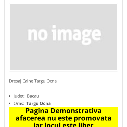
Dresaj Caine Targu Ocna
Judet:
Bacau
Oras:
Targu Ocna
Pagina Demonstrativa
afacerea nu este promovata
iar locul este liber