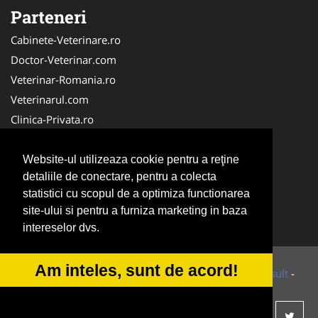
Parteneri
Cabinete-Veterinare.ro
Doctor-Veterinar.com
Veterinar-Romania.ro
Veterinarul.com
Clinica-Privata.ro
DresajCaine.ro
Medic-Bun.com
Website-ul utilizeaza cookie pentru a reţine
detaliile de conectare, pentru a colecta
Dresaj-Caine.ro
statistici cu scopul de a optimiza functionarea
NonStopDeschis.ro
site-ului si pentru a furniza marketing in baza
SalonFrizerieCanina.com
intereselor dvs.
Am inteles, sunt de acord!
© 2014-2026 Powered by
VilonMedia
&
Tokaido Consult
-
ANPC
SOL