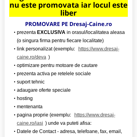
nu este promovata iar locul este
liber
PROMOVARE PE Dresaj-Caine.ro
prezenta
EXCLUSIVA
in orasul/localitatea aleasa
(o singura firma pentru fiecare localitate)
link personalizat (exemplu:
https://www.dresaj-
caine.ro/deva
)
optimizare pentru motoare de cautare
prezenta activa pe retelele sociale
suport tehnic
adaugare oferte speciale
hosting
mentenanta
pagina proprie (exemplu:
https://www.dresaj-
caine.ro/iasi
) unde va puteti afisa:
Datele de Contact - adresa, telefoane, fax, email,