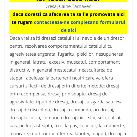
Dresaj Caine Tarnaveni
daca doresti ca afacerea ta sa fie promovata aici
te rugam
contacteaza-ne completand formularul
de aici
Daca vrei sa iti dresezi catelul si ai nevoie de un dresor
pentru rezolvarea comportamentului catelului cu
agresivitatea exgerata, fugaritul pisicilor, nesupunerea
in general, latratul excesiv, muscatul, comportament
distructiv, in general mestecatul, neascultarea de
stapan, apeleaza la partenerii nostri care va ofera
cursuri si lectii de dresaj prin diferite metode: dresaj
prin recompensa, dresaj prin soapte, dresaj de
agresivitate, tipuri de dresaj, dresaj cu zgarda sau lesa,
dresaj de disciplina, dresaj la comanda, predresaj,
dresaj la cusca, comanda dresaj (aici, stai, sezi, culcat,
pas, pe loc, asteapta, treci la pas, la picior, lasa-obiecte,
mancare, mort, noroc-oferirea labutei, inapoi), dresaj la