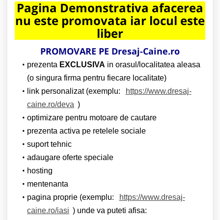
Pagina Demonstrativa afacerea
nu este promovata iar locul este
liber
PROMOVARE PE Dresaj-Caine.ro
prezenta
EXCLUSIVA
in orasul/localitatea aleasa
(o singura firma pentru fiecare localitate)
link personalizat (exemplu:
https://www.dresaj-
caine.ro/deva
)
optimizare pentru motoare de cautare
prezenta activa pe retelele sociale
suport tehnic
adaugare oferte speciale
hosting
mentenanta
pagina proprie (exemplu:
https://www.dresaj-
caine.ro/iasi
) unde va puteti afisa: