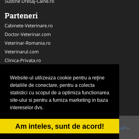
Sustine Dresaj-Caine.ro
Parteneri
Cabinete-Veterinare.ro
Doctor-Veterinar.com
Veterinar-Romania.ro
Veterinarul.com
Clinica-Privata.ro
DresajCaine.ro
Medic-Bun.com
Website-ul utilizeaza cookie pentru a reţine
detaliile de conectare, pentru a colecta
Dresaj-Caine.ro
statistici cu scopul de a optimiza functionarea
NonStopDeschis.ro
site-ului si pentru a furniza marketing in baza
SalonFrizerieCanina.com
intereselor dvs.
Am inteles, sunt de acord!
© 2014-2026 Powered by
VilonMedia
&
Tokaido Consult
-
ANPC
SOL