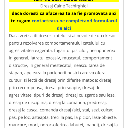
Dresaj Caine Techirghiol
daca doresti ca afacerea ta sa fie promovata aici
te rugam
contacteaza-ne completand formularul
de aici
Daca vrei sa iti dresezi catelul si ai nevoie de un dresor
pentru rezolvarea comportamentului catelului cu
agresivitatea exgerata, fugaritul pisicilor, nesupunerea
in general, latratul excesiv, muscatul, comportament
distructiv, in general mestecatul, neascultarea de
stapan, apeleaza la partenerii nostri care va ofera
cursuri si lectii de dresaj prin diferite metode: dresaj
prin recompensa, dresaj prin soapte, dresaj de
agresivitate, tipuri de dresaj, dresaj cu zgarda sau lesa,
dresaj de disciplina, dresaj la comanda, predresaj,
dresaj la cusca, comanda dresaj (aici, stai, sezi, culcat,
pas, pe loc, asteapta, treci la pas, la picior, lasa-obiecte,
mancare, mort, noroc-oferirea labutei, inapoi), dresaj la