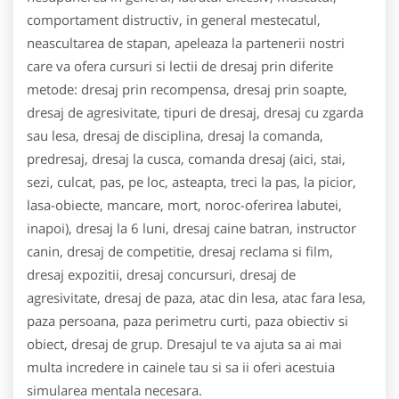
comportament distructiv, in general mestecatul,
neascultarea de stapan, apeleaza la partenerii nostri
care va ofera cursuri si lectii de dresaj prin diferite
metode: dresaj prin recompensa, dresaj prin soapte,
dresaj de agresivitate, tipuri de dresaj, dresaj cu zgarda
sau lesa, dresaj de disciplina, dresaj la comanda,
predresaj, dresaj la cusca, comanda dresaj (aici, stai,
sezi, culcat, pas, pe loc, asteapta, treci la pas, la picior,
lasa-obiecte, mancare, mort, noroc-oferirea labutei,
inapoi), dresaj la 6 luni, dresaj caine batran, instructor
canin, dresaj de competitie, dresaj reclama si film,
dresaj expozitii, dresaj concursuri, dresaj de
agresivitate, dresaj de paza, atac din lesa, atac fara lesa,
paza persoana, paza perimetru curti, paza obiectiv si
obiect, dresaj de grup. Dresajul te va ajuta sa ai mai
multa incredere in cainele tau si sa ii oferi acestuia
simularea mentala necesara.