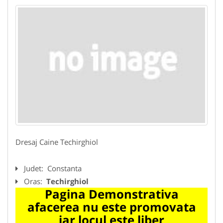
Dresaj Caine Techirghiol
Judet:
Constanta
Oras:
Techirghiol
Pagina Demonstrativa
afacerea nu este promovata
iar locul este liber