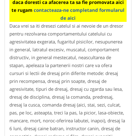
daca doresti ca afacerea ta sa fie promovata aici
te rugam
contacteaza-ne completand formularul
de aici
Daca vrei sa iti dresezi catelul si ai nevoie de un dresor
pentru rezolvarea comportamentului catelului cu
agresivitatea exgerata, fugaritul pisicilor, nesupunerea
in general, latratul excesiv, muscatul, comportament
distructiv, in general mestecatul, neascultarea de
stapan, apeleaza la partenerii nostri care va ofera
cursuri si lectii de dresaj prin diferite metode: dresaj
prin recompensa, dresaj prin soapte, dresaj de
agresivitate, tipuri de dresaj, dresaj cu zgarda sau lesa,
dresaj de disciplina, dresaj la comanda, predresaj,
dresaj la cusca, comanda dresaj (aici, stai, sezi, culcat,
pas, pe loc, asteapta, treci la pas, la picior, lasa-obiecte,
mancare, mort, noroc-oferirea labutei, inapoi), dresaj la
6 luni, dresaj caine batran, instructor canin, dresaj de