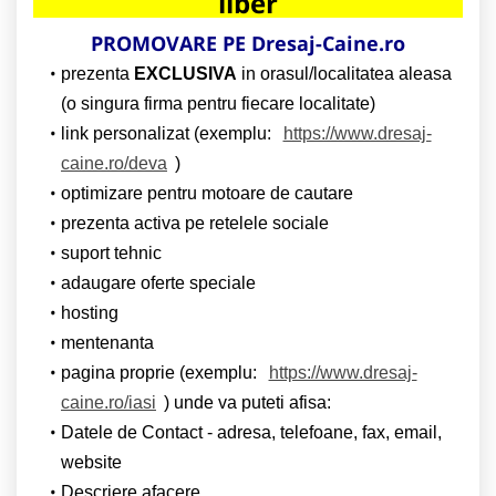
liber
PROMOVARE PE Dresaj-Caine.ro
prezenta
EXCLUSIVA
in orasul/localitatea aleasa
(o singura firma pentru fiecare localitate)
link personalizat (exemplu:
https://www.dresaj-
caine.ro/deva
)
optimizare pentru motoare de cautare
prezenta activa pe retelele sociale
suport tehnic
adaugare oferte speciale
hosting
mentenanta
pagina proprie (exemplu:
https://www.dresaj-
caine.ro/iasi
) unde va puteti afisa:
Datele de Contact - adresa, telefoane, fax, email,
website
Descriere afacere