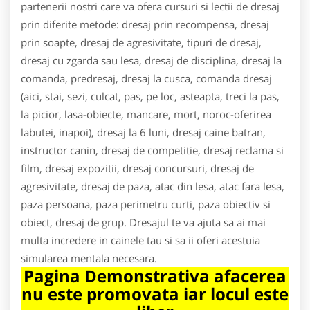
partenerii nostri care va ofera cursuri si lectii de dresaj
prin diferite metode: dresaj prin recompensa, dresaj
prin soapte, dresaj de agresivitate, tipuri de dresaj,
dresaj cu zgarda sau lesa, dresaj de disciplina, dresaj la
comanda, predresaj, dresaj la cusca, comanda dresaj
(aici, stai, sezi, culcat, pas, pe loc, asteapta, treci la pas,
la picior, lasa-obiecte, mancare, mort, noroc-oferirea
labutei, inapoi), dresaj la 6 luni, dresaj caine batran,
instructor canin, dresaj de competitie, dresaj reclama si
film, dresaj expozitii, dresaj concursuri, dresaj de
agresivitate, dresaj de paza, atac din lesa, atac fara lesa,
paza persoana, paza perimetru curti, paza obiectiv si
obiect, dresaj de grup. Dresajul te va ajuta sa ai mai
multa incredere in cainele tau si sa ii oferi acestuia
simularea mentala necesara.
Pagina Demonstrativa afacerea
nu este promovata iar locul este